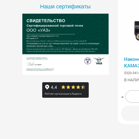
Наши сертификаты
Након
КАМАЗ
АВТО
5320-341
В НАЛИ
-