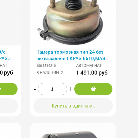
0/с
Камера тормозная тип 24 без
РАЗ,Тролейбусы
чехла,задняя ( КРАЗ 6510;МАЗ
64229;54323;93892(конте
НАТ
АВТОМАГНАТ
100-3519210
0 руб
1 491.00 руб
В НАЛИЧИИ: 2
-
+
Купить в один клик