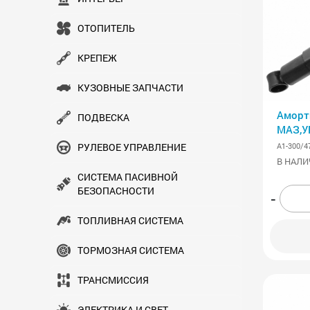
ОТОПИТЕЛЬ
КРЕПЕЖ
КУЗОВНЫЕ ЗАПЧАСТИ
Аморт
ПОДВЕСКА
МАЗ,У
43118
А1-300/4
РУЛЕВОЕ УПРАВЛЕНИЕ
АВТО
В НАЛИ
СИСТЕМА ПАСИВНОЙ
БЕЗОПАСНОСТИ
-
ТОПЛИВНАЯ СИСТЕМА
ТОРМОЗНАЯ СИСТЕМА
ТРАНСМИСCИЯ
ЭЛЕКТРИКА И СВЕТ