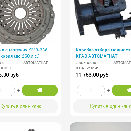
на сцепления ЯМЗ-238
Коробка отбора мощност
ковая (до 260 л.с.)
КРАЗ АВТОМАГНАТ
МАГНАТ
АВТОМАГНАТ
АВТОМАГ
090
6505-4202010
ЧИИ: 1
В НАЛИЧИИ: 1
6.00 руб
11 753.00 руб
+
-
+
Купить в один клик
Купить в один клик