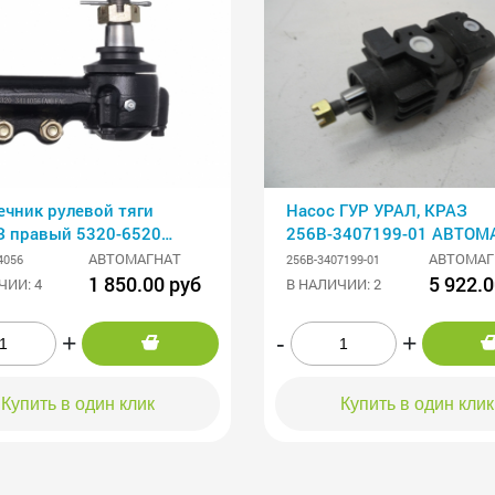
ечник рулевой тяги
Насос ГУР УРАЛ, КРАЗ
 правый 5320-6520
256В-3407199-01 АВТОМ
МАГНАТ
АВТОМАГНАТ
АВТОМАГ
4056
256В-3407199-01
1 850.00 руб
5 922.0
ЧИИ: 4
В НАЛИЧИИ: 2
+
-
+
Купить в один клик
Купить в один клик