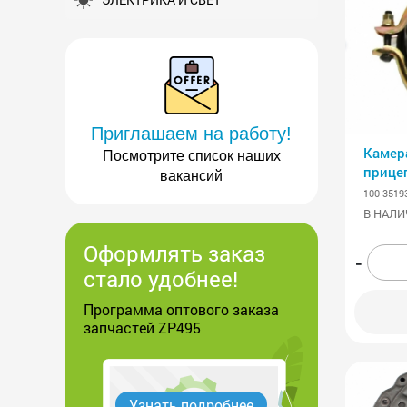
Приглашаем на работу!
Камер
Посмотрите список наших
прице
вакансий
100-3519
В НАЛИ
Оформлять заказ
-
стало удобнее!
Программа оптового заказа
запчастей ZP495
Узнать подробнее