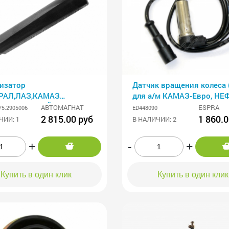
изатор
Датчик вращения колеса 
РАЛ,ЛАЗ,КАМАЗ
для а/м КАМАЗ-Евро, НЕ
,КРАЗ,ТРОЛЕЙБУС
МАЗ, Богдан, УРАЛ, КРАЗ,
АВТОМАГНАТ
ESPRA
75.2905006
ED448090
МАГНАТ
2 815.00 руб
1 860.0
ЧИИ: 1
В НАЛИЧИИ: 2
+
-
+
Купить в один клик
Купить в один клик